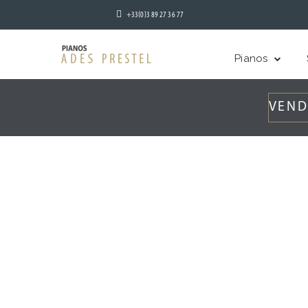
+33(0)3 89 27 36 77
Pianos
VEND