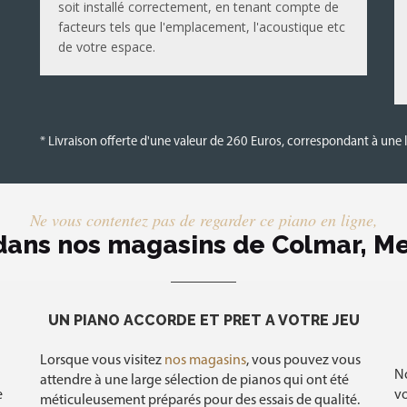
soit installé correctement, en tenant compte de
facteurs tels que l'emplacement, l'acoustique etc
de votre espace.
* Livraison offerte d'une valeur de 260 Euros, correspondant à une l
Ne vous contentez pas de regarder ce piano en ligne,
 dans nos magasins de Colmar, Me
UN PIANO ACCORDÉ ET PRÊT À VOTRE JEU
Lorsque vous visitez
nos magasins
, vous pouvez vous
N
attendre à une large sélection de pianos qui ont été
e
vo
méticuleusement préparés pour des essais de qualité.