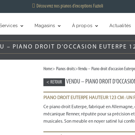
Découvrez nos pianos d’exceptions Fazioli
Services
Magasins
À propos
Actualités
U – PIANO DROIT D’OCCASION EUTERPE 1
Home
>
Pianos droits
>Vendu – Piano droit d’occasion Euterp
VENDU – PIANO DROIT D’OCCASIO
< RETOUR
PIANO DROIT EUTERPE HAUTEUR 123 CM : UN
Ce piano droit Euterpe, fabriqué en Allemagne, o
mécanique Renner, réputée pour sa précision et 
musicales. Son meuble en noyer satiné lui confè