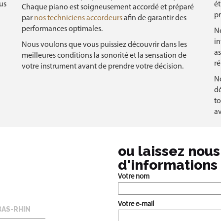
us
ét
Chaque piano est soigneusement accordé et préparé
pr
par
nos techniciens accordeurs
afin de garantir des
performances optimales.
N
in
Nous voulons que vous puissiez découvrir dans les
as
meilleures conditions la sonorité et la sensation de
ré
votre instrument avant de prendre votre décision.
No
dé
to
av
ou laissez nou
d'informations 
Votre nom
Votre e-mail
BAS-RHIN