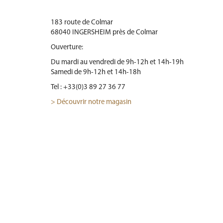
183 route de Colmar
12 rue Pierre Perrat
6 quai Finkwiller
68040 INGERSHEIM près de Colmar
57000 METZ
67000 STRASBOURG
Ouverture:
Ouverture :
Ouverture :
Du mardi au vendredi de 9h-12h et 14h-19h
Lundi sur rendez vous.
Le mercredi de 10h - 13h et 14h - 18h
Samedi de 9h-12h et 14h-18h
Du mardi au vendredi de 14h-19h
le samedi de 10h - 13h et 14h - 18h
samedi de 10h-12h et 14h-18h
Tel : +33(0)3 89 27 36 77
Tel : +33(0)3 88 47 31 37
Tel : +33(0)6 44 23 59 08
> Découvrir notre magasin
> Découvrir notre magasin
> Découvrir notre magasin