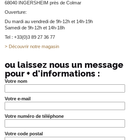
68040 INGERSHEIM près de Colmar
Ouverture :
Ouverture :
Ouverture:
Lundi sur rendez vous.
Le mercredi de 10h - 13h et 14h - 18h
Du mardi au vendredi de 9h-12h et 14h-19h
Du mardi au vendredi de 14h-19h
le samedi de 10h - 13h et 14h - 18h
Samedi de 9h-12h et 14h-18h
samedi de 10h-12h et 14h-18h
Tel : +33(0)3 88 47 31 37
Tel : +33(0)6 44 23 59 08
Tel : +33(0)3 89 27 36 77
> Découvrir notre magasin
> Découvrir notre magasin
> Découvrir notre magasin
ou laissez nous un message
pour + d'informations :
Votre nom
Votre e-mail
Votre numéro de téléphone
Votre code postal