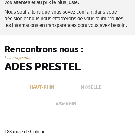
vos attentes et au prix le plus juste.
Nous souhaitons que vous soyez confiant dans votre
décision et nous nous efforcerons de vous fournir toutes
les informations en transparences dont vous avez besoin.
Rencontrons nous :
Les magasins
ADES PRESTEL
HAUT-RHIN
MOSELLE
BAS-RHIN
12 rue Pierre Perrat
6 quai Finkwiller
183 route de Colmar
57000 METZ
67000 STRASBOURG