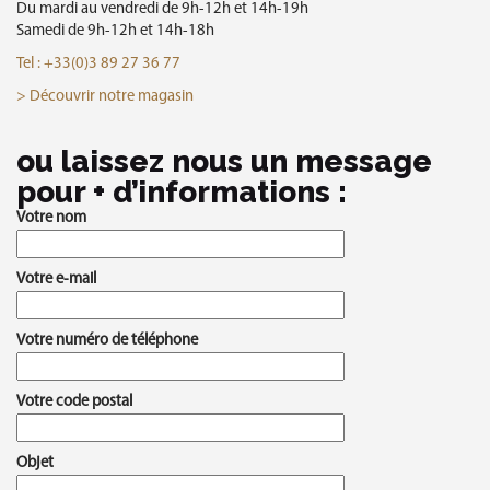
Du mardi au vendredi de 9h-12h et 14h-19h
Du mardi au vendredi de 14h-19h
le samedi de 10h – 13h et 14h – 18h
Samedi de 9h-12h et 14h-18h
samedi de 10h-12h et 14h-18h
Tel : +33(0)3 88 47 31 37
Tel : +33(0)3 89 27 36 77
Tel : +33(0)6 44 23 59 08
> Découvrir notre magasin
> Découvrir notre magasin
> Découvrir notre magasin
ou laissez nous un message
pour + d’informations :
Votre nom
Votre e-mail
Votre numéro de téléphone
Votre code postal
Objet