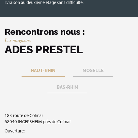
livraison au deuxième étage sans difficulté.
Rencontrons nous :
Les magasins
ADES PRESTEL
HAUT-RHIN
MOSELLE
BAS-RHIN
12 rue Pierre Perrat
6 quai Finkwiller
183 route de Colmar
57000 METZ
67000 STRASBOURG
68040 INGERSHEIM près de Colmar
Ouverture :
Ouverture :
Ouverture:
Lundi sur rendez vous.
Le mercredi de 10h – 13h et 14h – 18h