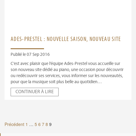
ADES-PRESTEL : NOUVELLE SAISON, NOUVEAU SITE
Publié le 07 Sep 2016
C’est avec plaisir que l’équipe Ades-Prestel vous accueille sur
son nouveau site dédié au piano, une occasion pour découvrir
ou redécouvrir ses services, vous informer sur les nouveautés,
pour que la musique soit plus belle au quotidien…
CONTINUER À LIRE
Pagination
Précédent
1
…
5
6
7
8
9
des