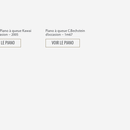
Piano à queue Kawai
Piano à queue C.Bechstein
asion – 2005
d’occasion – 1m67
 LE PIANO
VOIR LE PIANO