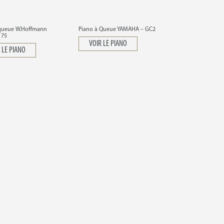
 queue W.Hoffmann
Piano à Queue YAMAHA – GC2
175
VOIR LE PIANO
 LE PIANO