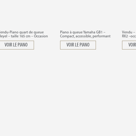
endu-Piano quart de queue
Piano à queue Yamaha GB1 –
Vendu – 
leyel – taille 165 cm – Occasion
Compact, accessible, performant
RX2 –occ
VOIR LE PIANO
VOIR LE PIANO
VOIR