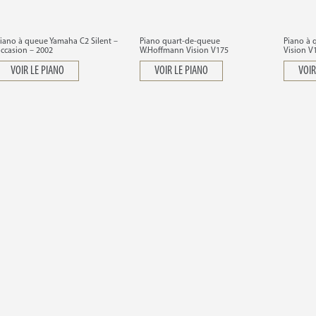
iano à queue Yamaha C2 Silent –
Piano quart-de-queue
Piano à
ccasion – 2002
W.Hoffmann Vision V175
Vision V
VOIR LE PIANO
VOIR LE PIANO
VOIR